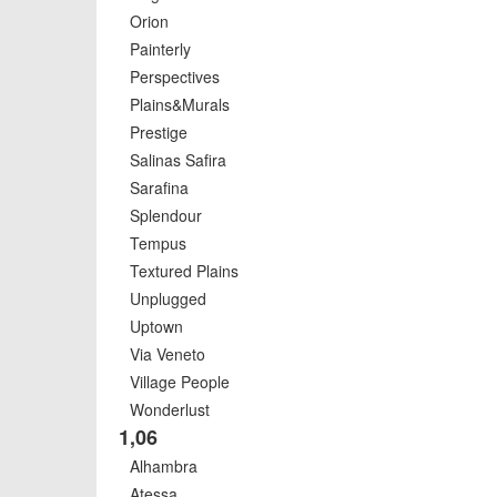
Orion
Painterly
Perspectives
Plains&Murals
Prestige
Salinas Safira
Sarafina
Splendour
Tempus
Textured Plains
Unplugged
Uptown
Via Veneto
Village People
Wonderlust
1,06
Alhambra
Atessa