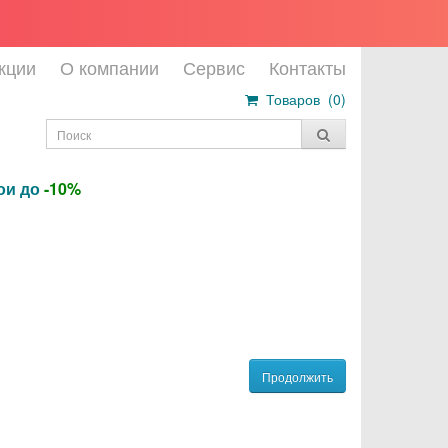
кции
О компании
Сервис
Контакты
Товаров (
0
)
бои до
-10%
Продолжить