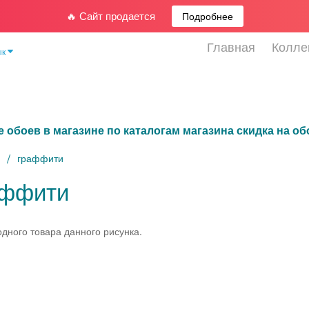
🔥 Сайт продается
Подробнее
Главная
Колле
ык
е обоев в магазине по каталогам магазина скидка на о
я
граффити
аффити
одного товара данного рисунка.