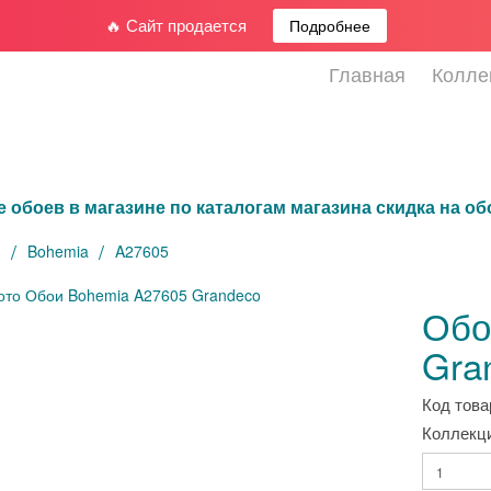
🔥 Сайт продается
Подробнее
Главная
Колле
е обоев в магазине по каталогам магазина скидка на о
я
Bohemia
A27605
Обо
Gra
Код това
Коллекци