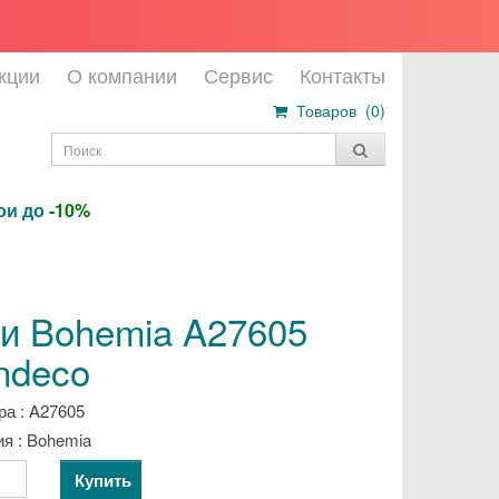
кции
О компании
Сервис
Контакты
Товаров (
0
)
бои до
-10%
и Bohemia A27605
ndeco
ра : A27605
я : Bohemia
Купить