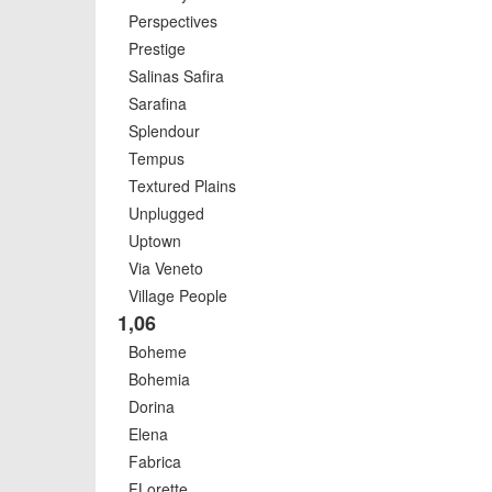
Perspectives
Prestige
Salinas Safira
Sarafina
Splendour
Tempus
Textured Plains
Unplugged
Uptown
Via Veneto
Village People
1,06
Boheme
Bohemia
Dorina
Elena
Fabrica
FLorette