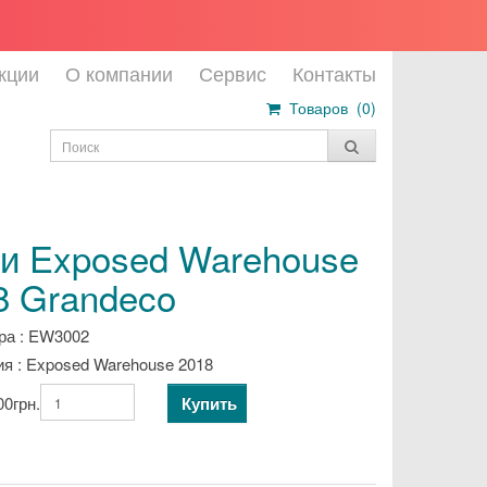
кции
О компании
Сервис
Контакты
Товаров (
0
)
и Exposed Warehouse
8 Grandeco
ра : EW3002
я : Exposed Warehouse 2018
Купить
00грн.