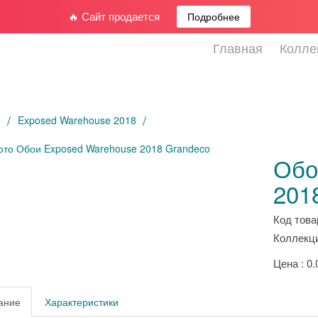
🔥 Сайт продается
Подробнее
Главная
Колле
я
Exposed Warehouse 2018
Обо
201
Код това
Коллекци
Цена : 0.
ание
Характеристики