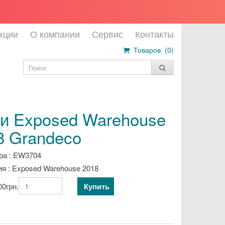
кции
О компании
Сервис
Контакты
Товаров (
0
)
и Exposed Warehouse
8 Grandeco
ра : EW3704
я : Exposed Warehouse 2018
Купить
00грн.