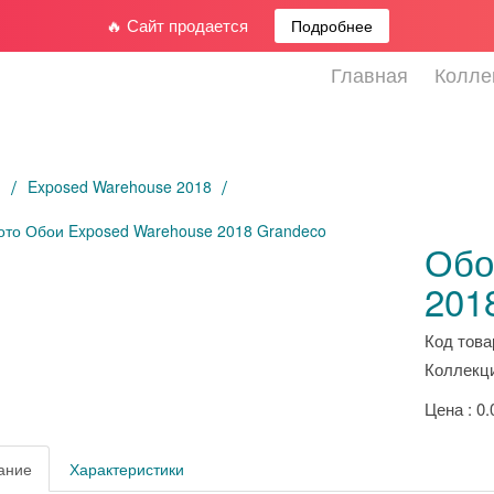
🔥 Сайт продается
Подробнее
Главная
Колле
я
Exposed Warehouse 2018
Обо
201
Код това
Коллекци
Цена : 0.
ание
Характеристики