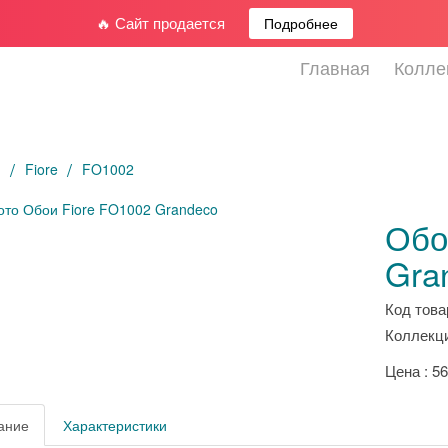
🔥 Сайт продается
Подробнее
Главная
Колле
я
Fiore
FO1002
Обо
Gra
Код това
Коллекци
Цена : 56
ание
Характеристики