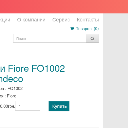
кции
О компании
Сервис
Контакты
Товаров (
0
)
и Fiore FO1002
ndeco
ра : FO1002
я : Fiore
Купить
0.00грн.