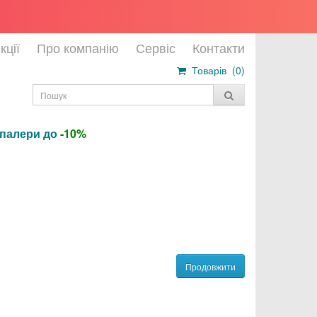
кції
Про компанію
Сервіс
Контакти
Товарів (
0
)
шпалери до
-10%
Продовжити