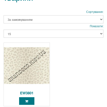
Сортування:
Показати:
EW3801